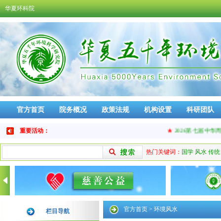
华夏环科院
官方首页
院务概况
政策法规
机构设置
科研团队
免责声明
品牌活动
重要活动：
★
2026第七届中华周易
热门关键词：
国学
风水
传统
官方首页
>
环境风水
栏目导航