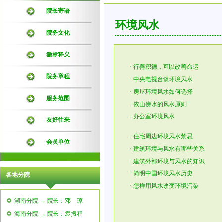
院长寄语
环境风水
院务文化
徽标释义
·
行善积德，可以改善命运
院务章程
·
中央电视台谈环境风水
·
房屋环境风水如何选择
服务范围
·
依山傍水的风水原则
·
办公室环境风水
友好往来
·
住宅周边环境风水禁忌
会员单位
·
建筑环境与风水有哪些关系
·
建筑外部环境与风水的知识
·
简明中国环境风水历史
各地分院
·
怎样用风水改变环境污染
湖南分院 → 院长：邓 琼
海南分院 → 院长：袁振程