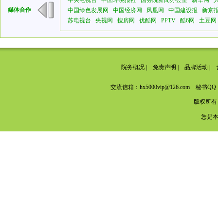
中央电视台
中国环境报社
国务院新闻办公室
新华网
媒体合作
中国绿色发展网
中国经济网
凤凰网
中国建设报
新京
苏电视台
央视网
搜房网
优酷网
PPTV
酷6网
土豆网
院务概况
|
免责声明
|
品牌活动
|
交流信箱：hx5000vip@126.com 秘书QQ：
版权所有
您是