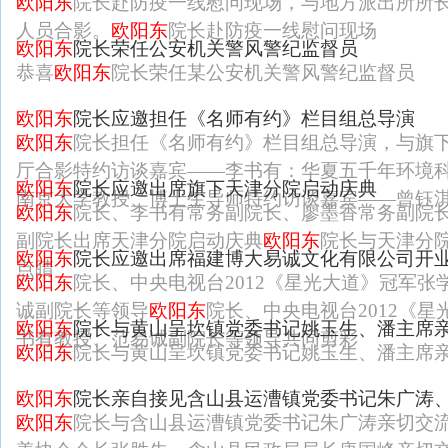
欧阳东
院长赴防疫一线慰问现场，与地方派出所所
人员合影。
欧阳东
院长赴防疫一线慰问现场
欧阳东
院长荣任公安机关警风警纪监督员
恭喜
欧阳东
院长荣任某公安机关警风警纪监督员
欧阳东
院长应邀担任《名师有约》栏目组总导演
欧阳东
院长担任《名师有约》栏目组总导演，与旗下
厅合影特约访谈嘉宾——李书有：华夏五千年环境
欧阳东
院长应邀出席旗下天津分院启动庆典
南京大学教授、博士生导师特约访谈嘉宾——曾钰
欧阳东
院长、李书有常务副院长、廖墨香常务副院
副院长出席天津分院启动庆典
欧阳东
院长与天津分
欧阳东
院长应邀出席福建博大易诚文化有限公司开
点睛
欧阳东
院长、中央电视台2012《星光大道》冠军
诚副院长等领导
欧阳东
院长、中央电视台2012《
欧阳东
院长与黄山呈坎镇党委书记姚玉生、潘主席
书有教授、范易诚副院长等领导共同剪彩
欧阳东
院长与黄山呈坎镇党委书记姚玉生、潘主席
欧阳东
院长亲自接见含山县运漕镇党委书记朱广涛
欧阳东
院长与含山县运漕镇党委书记朱广涛亲切交