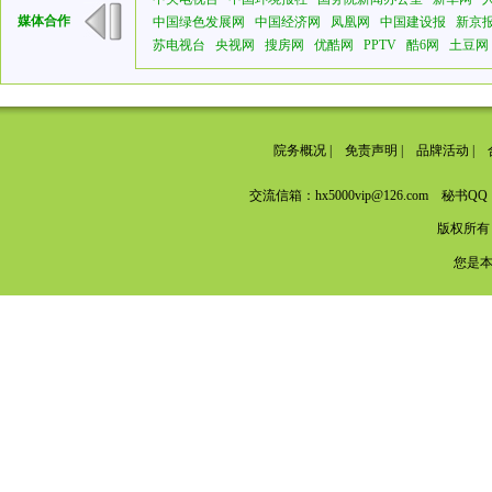
媒体合作
中国绿色发展网
中国经济网
凤凰网
中国建设报
新京
苏电视台
央视网
搜房网
优酷网
PPTV
酷6网
土豆网
院务概况
|
免责声明
|
品牌活动
|
交流信箱：hx5000vip@126.com 秘书QQ：
版权所有
您是