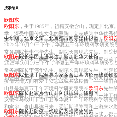
搜索结果
欧阳东
欧阳东
，生于1985年，祖籍安徽含山，现定居北
学，深受中国传统文化的熏陶，立志成为中华优秀
中华网、北京之窗、北京都市网等媒体报道：
欧阳
者、传承者，为中华优秀传统文化传承发展和生态
2025年10月19日下午，华夏五千年环境科学研究院
常务副院长李伟华先生、副院长曾现武先生、副院
欧阳东
院长率团走进马达加斯加驻华大使馆
员张国位先生、副研究员刘亚惠女士、副研究员孟
2025年10月19日下午，华夏五千年环境科学研究院
常务副院长李伟华先生、副院长曾现武先生、副院
欧阳东
院长携手院领导为家乡含山县防疫一线送物
员张国位先生、副研究员刘亚惠女士、副研究员孟
疫情无情人间有爱！众志成城共战疫情！——我们
山县是华夏五千年环境科学研究院院长
欧阳东
先生
欧阳东
院长赴家乡含山县防汛抗洪一线慰问
（含山县）已经出现疫情，地方高度重视，一线工
安徽省马鞍山市含山县系华夏五千年环境科学研究
和家乡。含山县连日来，受近期强降雨和上游来水
欧阳东
院长赴防疫一线慰问及捐赠物资款
屯河、得胜河、清溪河、滁河水位均同时上涨，都