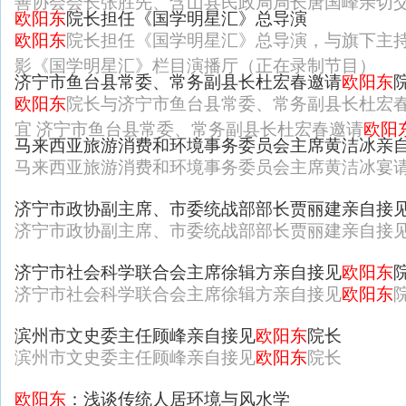
善协会会长张胜先、含山县民政局局长唐国峰亲切
欧阳东
院长担任《国学明星汇》总导演
欧阳东
院长担任《国学明星汇》总导演，与旗下主持
影《国学明星汇》栏目演播厅（正在录制节目）
济宁市鱼台县常委、常务副县长杜宏春邀请
欧阳东
欧阳东
院长与济宁市鱼台县常委、常务副县长杜宏
宜 济宁市鱼台县常委、常务副县长杜宏春邀请
欧阳
马来西亚旅游消费和环境事务委员会主席黄洁冰亲
马来西亚旅游消费和环境事务委员会主席黄洁冰宴
济宁市政协副主席、市委统战部部长贾丽建亲自接
济宁市政协副主席、市委统战部部长贾丽建亲自接
济宁市社会科学联合会主席徐辑方亲自接见
欧阳东
济宁市社会科学联合会主席徐辑方亲自接见
欧阳东
滨州市文史委主任顾峰亲自接见
欧阳东
院长
滨州市文史委主任顾峰亲自接见
欧阳东
院长
欧阳东
：浅谈传统人居环境与风水学