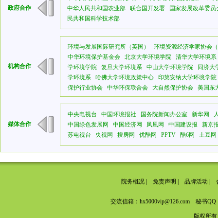
政府合作
中华人民共和国农业部
联合国开发署
国家发展改革委员
民共和国科学技术部
环境与发展国际研究所（英国）
环境资源经济学家协会（
中华环境保护基金会
北京大学环境学院
清华大学环境系
机构合作
学环境学院
复旦大学环境系
中山大学环境学院
同济大
学环境系
哈佛大学环境政策中心
印第安纳大学环境学院
保护行业协会
中华环保联合会
大自然保护协会
美国东
中央电视台
中国环境报社
国务院新闻办公室
新华网
媒体合作
中国绿色发展网
中国经济网
凤凰网
中国建设报
新京
苏电视台
央视网
搜房网
优酷网
PPTV
酷6网
土豆网
院务概况
|
免责声明
|
品牌活动
|
交流信箱：hx5000vip@126.com 秘书QQ：
版权所有