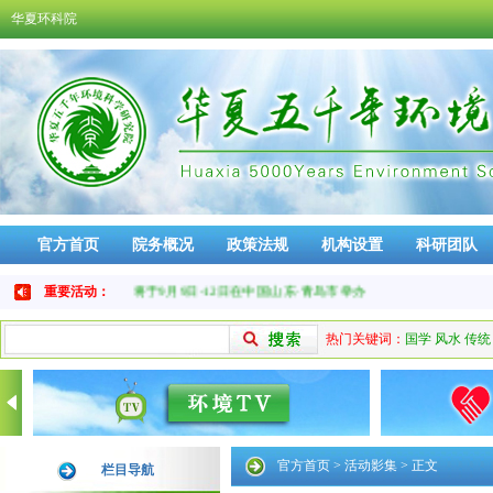
华夏环科院
官方首页
院务概况
政策法规
机构设置
科研团队
免责声明
品牌活动
6第七届中华周易大会将于9月9日-12日在中国山东·青岛市举办
重要活动：
热门关键词：
国学
风水
传统
官方首页
>
活动影集
> 正文
栏目导航