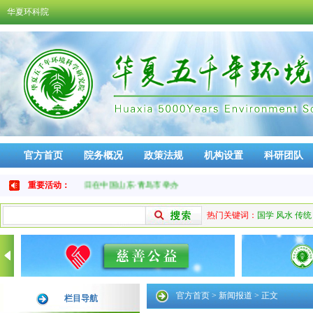
华夏环科院
官方首页
院务概况
政策法规
机构设置
科研团队
免责声明
品牌活动
于9月9日-12日在中国山东·青岛市举办
重要活动：
热门关键词：
国学
风水
传统
官方首页
>
新闻报道
> 正文
栏目导航