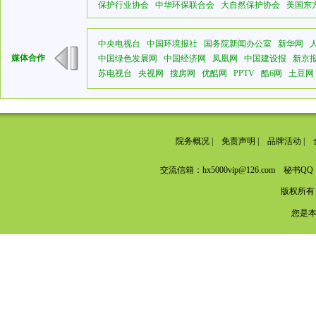
保护行业协会
中华环保联合会
大自然保护协会
美国东
中央电视台
中国环境报社
国务院新闻办公室
新华网
媒体合作
中国绿色发展网
中国经济网
凤凰网
中国建设报
新京
苏电视台
央视网
搜房网
优酷网
PPTV
酷6网
土豆网
院务概况
|
免责声明
|
品牌活动
|
交流信箱：hx5000vip@126.com 秘书QQ：
版权所有
您是