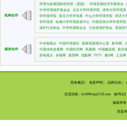
环境与发展国际研究所（英国）
环境资源经济学家协会（
中华环境保护基金会
北京大学环境学院
清华大学环境系
机构合作
学环境学院
复旦大学环境系
中山大学环境学院
同济大
学环境系
哈佛大学环境政策中心
印第安纳大学环境学院
保护行业协会
中华环保联合会
大自然保护协会
美国东
中央电视台
中国环境报社
国务院新闻办公室
新华网
媒体合作
中国绿色发展网
中国经济网
凤凰网
中国建设报
新京
苏电视台
央视网
搜房网
优酷网
PPTV
酷6网
土豆网
院务概况
|
免责声明
|
品牌活动
|
交流信箱：hx5000vip@126.com 秘书QQ：
版权所有
您是