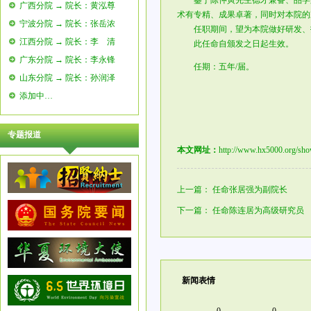
鉴于陈仲寅先生德才兼备、品学兼
广西分院 → 院长：黄泓尊
术有专精、成果卓著，同时对本院的
宁波分院 → 院长：张岳浓
任职期间，望为本院做好研发、指
江西分院 → 院长：李 清
此任命自颁发之日起生效。
广东分院 → 院长：李永锋
任期：五年/届。
山东分院 → 院长：孙润泽
添加中…
专题报道
本文网址：
http://www.hx5000.org/sh
上一篇：
任命张居强为副院长
下一篇：
任命陈连居为高级研究员
新闻表情