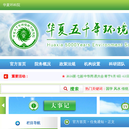
华夏环科院
官方首页
院务概况
政策法规
机构设置
科研团队
免责声明
品牌活动
重要活动：
★
2026第七届中华周易大会将于9月9日-12日
热门关键词：
国学
风水
传统
官方首页
>
任免通知
> 正文
栏目导航